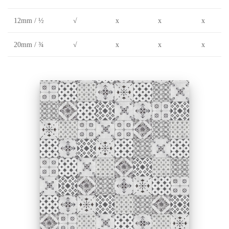
12mm / ½
√
x
x
x
20mm / ¾
√
x
x
x