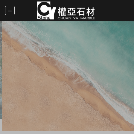
Skip
to
content
藝
雕琢自然
＆ 凝聚
奢華
頭，營
感受大自然的靈魂，品味藝術的
永恆魅力