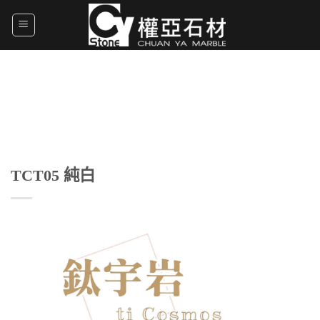
Skip
to
content
TCT05 純白