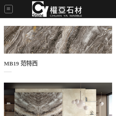
Skip
to
content
MB19 范特西