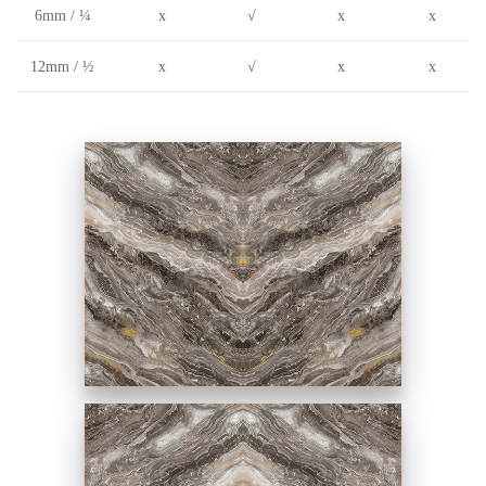
6mm / ¼
x
√
x
x
12mm / ½
x
√
x
x
對花