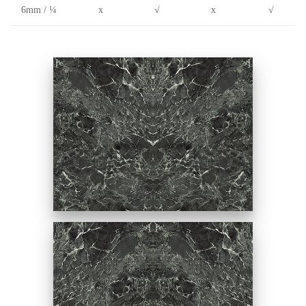
6mm / ¼
x
√
x
√
對花