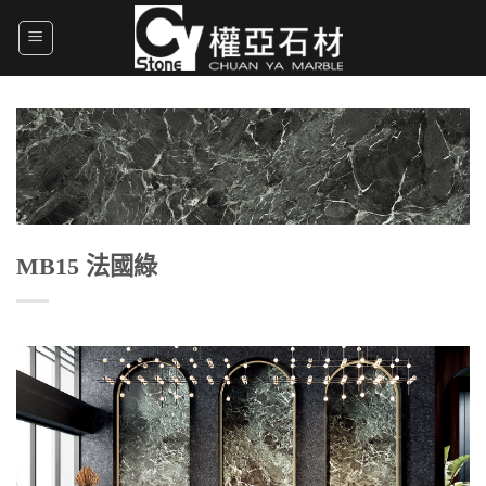
Skip
to
content
MB15 法國綠