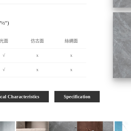
7½”)
光面
仿古面
絲綢面
√
x
x
√
x
x
cal Characteristics
Specification