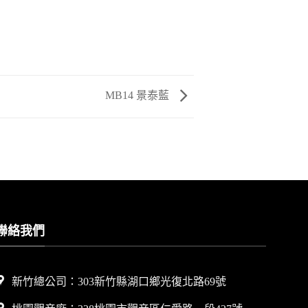
MB14 景泰藍
聯絡我們
新竹總公司：303新竹縣湖口鄉光復北路69號