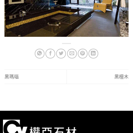
黑瑪瑙
黑檀木