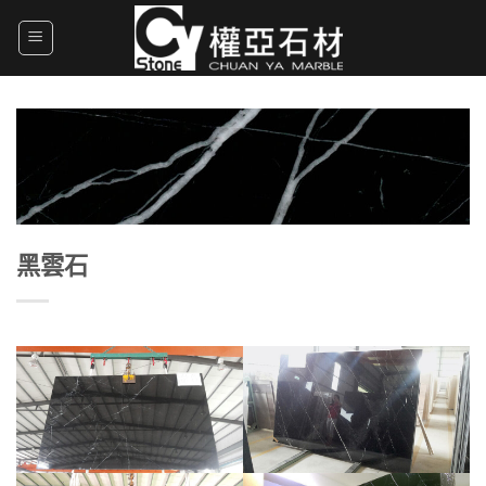
Skip
to
content
黑雲石