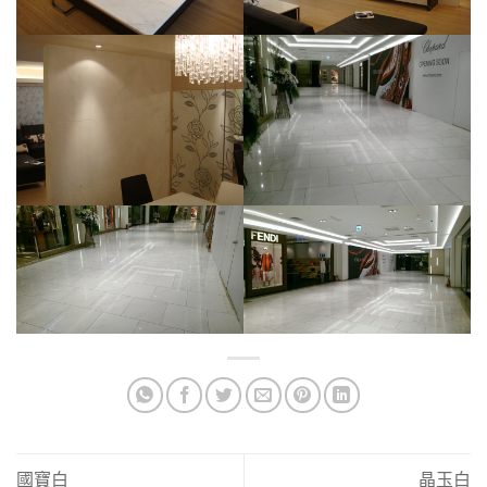
國寶白
晶玉白