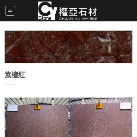
Skip
to
content
紫檀紅